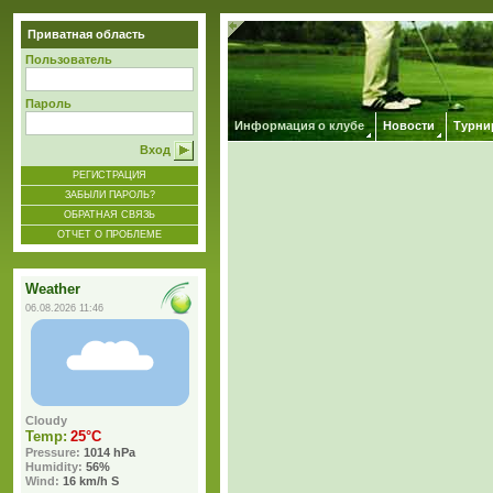
Приватная область
Пользователь
Пароль
Информация о клубе
Новости
Турни
Вход
РЕГИСТРАЦИЯ
ЗАБЫЛИ ПАРОЛЬ?
ОБРАТНАЯ СВЯЗЬ
ОТЧЕТ О ПРОБЛЕМЕ
Weather
06.08.2026 11:46
Cloudy
Temp:
25°C
Pressure:
1014 hPa
Humidity:
56%
Wind:
16 km/h S